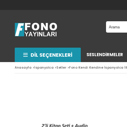
DIL SEÇENEKLERI
SESLENDİRMELER
Anasayfa
>
İspanyolca
>
Setler
>
Fono Kendi Kendine İspanyolca İlk