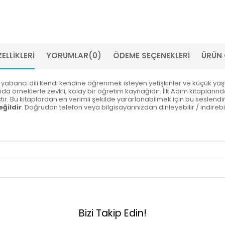
ELLIKLERI
YORUMLAR
(0)
ÖDEME SEÇENEKLERI
ÜRÜN 
yabancı dili kendi kendine öğrenmek isteyen yetişkinler ve küçük yaştaki
yıda örneklerle zevkli, kolay bir öğretim kaynağıdır. İlk Adım kitaplarınd
iştir. Bu kitaplardan en verimli şekilde yararlanabilmek için bu seslen
eğildir
. Doğrudan telefon veya bilgisayarınızdan dinleyebilir / indirebili
Bizi Takip Edin!