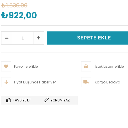
₺1.536,00
₺922,00
Favorilere Ekle
İstek Listeme Ekle
Fiyat Düşünce Haber Ver
Kargo Bedava
TAVSIYE ET
YORUM YAZ