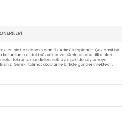
ÖNERILERI
ler için hazırlanmış olan “İlk Adım” kitaplarıdır. Çok basit bir
a kullanılan o dildeki sözcükler ve cümleler, ana dili o olan
dirmeler tekrar tekrar dinlenmeli, aynı şekilde söylemeye
rsiniz. Gerekli talimat kitaplar ile birlikte gönderilmektedir.