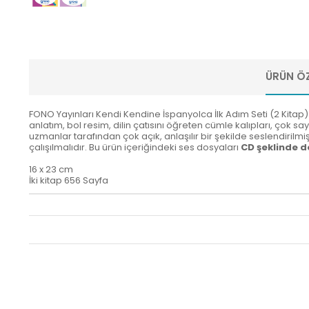
ÜRÜN ÖZ
FONO Yayınları Kendi Kendine İspanyolca İlk Adım Seti (2 Kitap) 
anlatım, bol resim, dilin çatısını öğreten cümle kalıpları, çok sa
uzmanlar tarafından çok açık, anlaşılır bir şekilde seslendirilm
çalışılmalıdır. Bu ürün içeriğindeki ses dosyaları
CD şeklinde d
16 x 23 cm
İki kitap 656 Sayfa