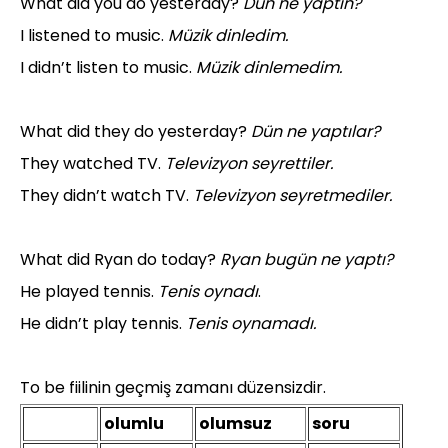
What did you do yesterday?
Dün ne yaptın?
I listened to music.
Müzik dinledim.
I didn’t listen to music.
Müzik dinlemedim.
What did they do yesterday?
Dün ne yaptılar?
They watched TV.
Televizyon seyrettiler.
They didn’t watch TV.
Televizyon seyretmediler.
What did Ryan do today?
Ryan bugün ne yaptı?
He played tennis.
Tenis oynadı
.
He didn’t play tennis.
Tenis oynamadı.
To be fiilinin geçmiş zamanı düzensizdir.
olumlu
olumsuz
soru