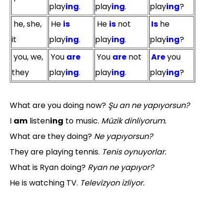
play
ing
.
play
ing
.
play
ing
?
he, she,
He
is
He
is
not
Is
he
it
play
ing
.
play
ing
.
play
ing
?
you, we,
You
are
You
are
not
Are
you
they
play
ing
.
play
ing
.
play
ing
?
What are you doing now?
Şu an ne yapıyorsun?
I
am
listen
ing
to music.
Müzik dinliyorum.
What are they doing?
Ne yapıyorsun?
They are playing tennis.
Tenis oynuyorlar.
What is Ryan doing?
Ryan ne yapıyor?
He is watching TV.
Televizyon izliyor.