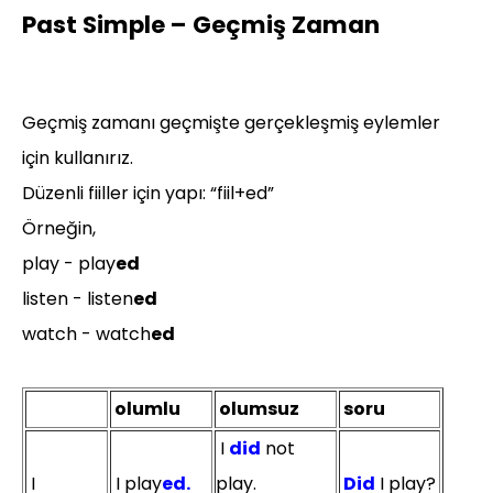
Past Simple – Geçmiş Zaman
Geçmiş zamanı geçmişte gerçekleşmiş eylemler
için kullanırız.
Düzenli fiiller için yapı: “fiil+ed”
Örneğin,
play - play
ed
listen - listen
ed
watch - watch
ed
olumlu
olumsuz
soru
I
did
not
I
I play
ed.
play.
Did
I play?