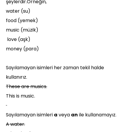
şeylerdir.Örneğin,
water (su)
food (yemek)
music (müzik)
love (aşk)
money (para)
Sayılamayan isimleri her zaman tekil halde
kullanırız.
These are musics.
This is music.
Sayılamayan isimleri
a
veya
an
ile kullanamayız.
A water.