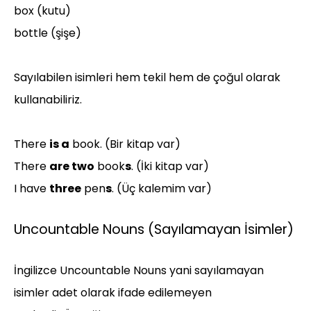
box (kutu)
bottle (şişe)
Sayılabilen isimleri hem tekil hem de çoğul olarak
kullanabiliriz.
There
is a
book. (Bir kitap var)
There
are two
book
s
. (İki kitap var)
I have
three
pen
s
. (Üç kalemim var)
Uncountable Nouns (Sayılamayan İsimler)
İngilizce Uncountable Nouns yani sayılamayan
isimler adet olarak ifade edilemeyen