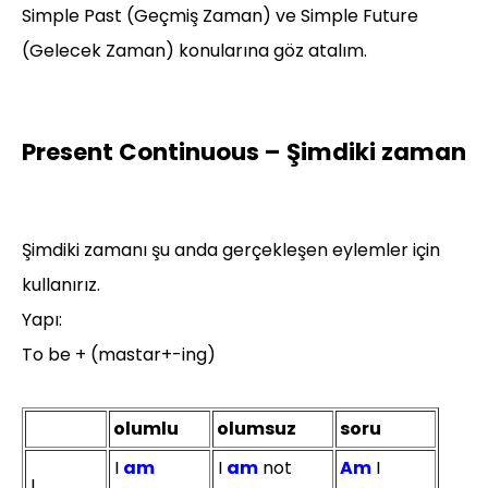
Simple Past (Geçmiş Zaman) ve Simple Future
(Gelecek Zaman) konularına göz atalım.
Present Continuous – Şimdiki zaman
Şimdiki zamanı şu anda gerçekleşen eylemler için
kullanırız.
Yapı:
To be + (mastar+-ing)
olumlu
olumsuz
soru
I
am
I
am
not
Am
I
I