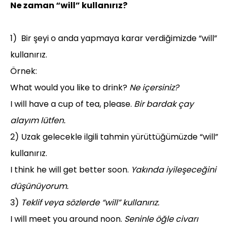
Ne zaman “will” kullanırız?
1)
Bir şeyi o anda yapmaya karar verdiğimizde “will”
kullanırız.
Örnek:
What would you like to drink?
Ne içersiniz?
I will have a cup of tea, please.
Bir bardak çay
alayım lütfen.
2) Uzak gelecekle ilgili tahmin yürüttüğümüzde “will”
kullanırız.
I think he will get better soon.
Yakında iyileşeceğini
düşünüyorum.
3)
Teklif veya sözlerde “will” kullanırız.
I will meet you around noon.
Seninle öğle civarı