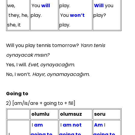
we,
You
will
play.
Will
you
they, he,
play.
You
won’t
play?
she, it
play.
Will you play tennis tomorrow?
Yarın tenis
oynayacak mısın?
Yes, I will.
Evet, oynayacağım.
No, I won’t.
Hayır, oynamayacağım.
Going to
2) [am/is/are + going to + fiil]
olumlu
olumsuz
soru
I
am
I
am
not
Am
I
I
going to
going to
going to