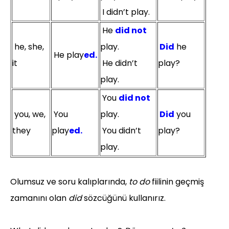
I didn’t play.
He
did not
he, she,
play.
Did
he
He play
ed.
it
He didn’t
play?
play.
You
did not
you, we,
You
play.
Did
you
they
play
ed.
You didn’t
play?
play.
Olumsuz ve soru kalıplarında,
to do
fiilinin geçmiş
zamanını olan
did
sözcüğünü kullanırız.