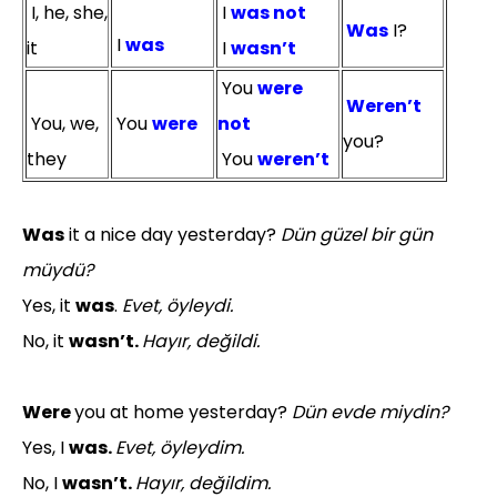
I, he, she,
I
was not
Was
I?
I
was
it
I
wasn’t
You
were
Weren’t
You, we,
You
were
not
you?
they
You
weren’t
Was
it a nice day yesterday?
Dün güzel bir gün
müydü?
Yes, it
was
.
Evet, öyleydi.
No, it
wasn’t.
Hayır, değildi.
Were
you at home yesterday?
Dün evde miydin?
Yes, I
was.
Evet, öyleydim.
No, I
wasn’t.
Hayır, değildim.