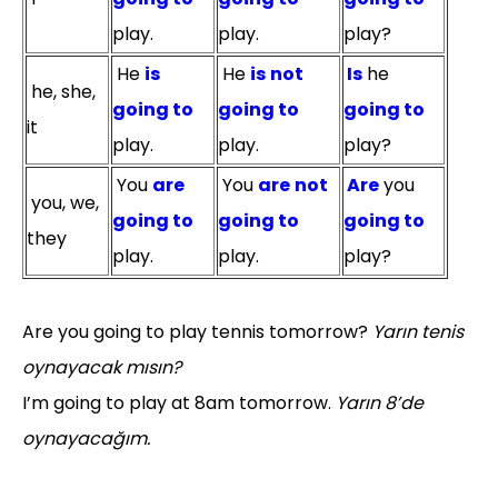
play.
play.
play?
He
is
He
is
not
Is
he
he, she,
going to
going to
going to
it
play.
play.
play?
You
are
You
are
not
Are
you
you, we,
going to
going to
going to
they
play.
play.
play?
Are you going to play tennis tomorrow?
Yarın tenis
oynayacak mısın?
I’m going to play at 8am tomorrow.
Yarın 8’de
oynayacağım.