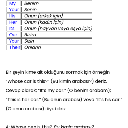
My
Benim
Your
Senin
His
Onun (erkek için)
Her
Onun (kadın için)
Its
Onun (hayvan veya eşya için)
Our
Bizim
Your
Sizin
Their
Onların
Bir şeyin kime ait olduğunu sormak için örneğin
“Whose car is this?” (Bu kimin arabası?) deriz.
Cevap olarak; “It’s my car.” (O benim arabam);
“This is her car.” (Bu onun arabası) veya “It’s his car.”
(O onun arabası) diyebiliriz.
A: Whose pen is this?
Bu kimin arabası?